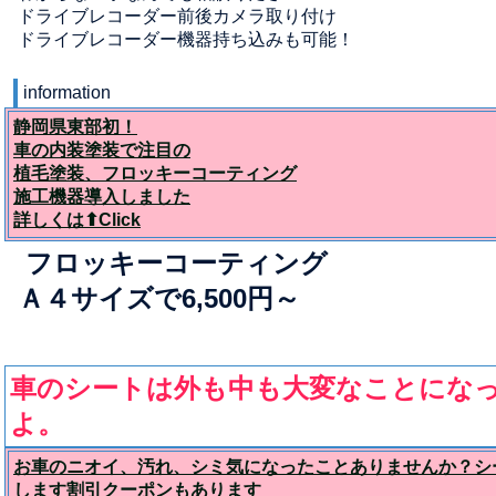
ドライブレコーダー前後カメラ取り付け
ドライブレコーダー機器持ち込みも可能！
information
静岡県東部初！
車の内装塗装で注目の
植毛塗装、フロッキーコーティング
施工機器導入しました
詳しくは⬆Click
フロッキーコーティング
Ａ４サイズで6,500円～
車のシートは外も中も大変なことにな
よ。
お車のニオイ、汚れ、シミ気になったことありませんか？シ
します割引クーポンもあります