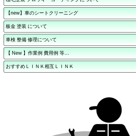
【new】車のシートクリーニング
板金 塗装 について
車検 整備 修理について
【 New 】作業例 費用例 等…
おすすめＬＩＮＫ相互ＬＩＮＫ