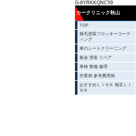
G-8YRKKQNC59
カークリニック秋山
TOP
植毛塗装フロッキーコーテ
ィング
車のシートクリーニング
板金 塗装 リペア
車検 整備 修理
作業例 参考費用例
おすすめＬＩＮＫ 相互ＬＩ
ＮＫ