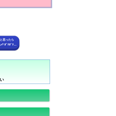
と思ったら
꜆꜄꜆»♡ ﾎﾟﾁﾎﾟﾁ…
い