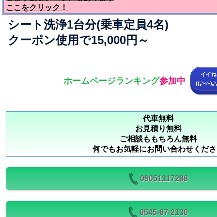
ここをクリック！
シート洗浄1台分(乗車定員4名)
クーポン使用で15,000円～
イイね
ホームページ
ランキング
参加中
((꜆꜄•௰•)
代車無料
お見積り無料
ご相談ももちろん無料
何でもお気軽にお問い合わせくださ
09051117288
0545-67-2130